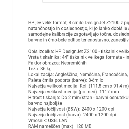
HP-jev velik format, 8-črnilo DesignJet Z2100 z p
natančnostjo in doslednostjo, ki jo lahko dobiš le
samodejne kalibracije zagotavljajo točne, dosledn
barvne in črno-bele odtise ter enostavno, zanesljiv
Opis izdelka: HP DesignJet Z2100 - tiskalnik velike
Vrsta tiskalnika: 44" tiskalnik velikega formata - in
Faktor obrazca: Nepremičnih
Teža: 86 kg
Lokalizacija: Angleščina, Nemščina, Francoščina, 
Paleta črnila podprta (barve): 8-črnilo
Največja velikost medija: Roll (111,8 cm x 91,4 m)
Največja velikost medija (po meri): 1117 mm
Hitrost tiskanja: Do 2 min/stran - barvni osnutek
barvno najboljše
Največja ločljivost (B&W): 2400 x 1200 dpi
Največja ločljivost (barva): 2400 x 1200 dpi
Vmesnik: USB, LAN
RAM nameščen (max): 128 MB