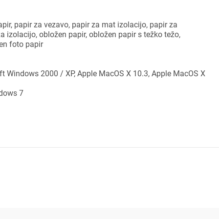
ijava
pir, papir za vezavo, papir za mat izolacijo, papir za
za izolacijo, obložen papir, obložen papir s težko težo,
dodajanje na seznam želja morate biti prijavljeni.
ten foto papir
oft Windows 2000 / XP, Apple MacOS X 10.3, Apple MacOS X
Prijava
rekliči
ndows 7