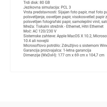
Trdi disk: 80 GB
Pr
Jezikovna simulacija: PCL 3
Vrsta predstavnosti: Sijajen foto papir, mat foto pa
polsvetljenje, osvetljen papir, visokosvetleč papir 
Za 
polsvetljen fotografski papir, samolepilni vinil, sa
Mreža: Tiskalni strežnik - Ethernet, Hitri Ethernet
Moč: AC 120/230 V
Sistemske zahteve: Apple MacOS X 10.2, Micros
P
10.4 ali novejši
Microsoftovo potrdilo: Združljivo s sistemom Wi
Garancija proizvajalca: 1-letna garancija
Dimenzije (WxDxH): 177 cm x 69 cm x 104,7 cm