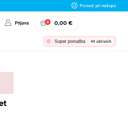
Pomoč pri nakupu
0
0,00 €
Prijava
Super ponudba
49 aktivnih
et