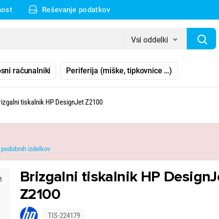
nost
Reševanje podatkov
Vsi oddelki
sni računalniki
Periferija (miške, tipkovnice …)
rizgalni tiskalnik HP DesignJet Z2100
podobnih izdelkov
Brizgalni tiskalnik HP DesignJ
Z2100
TIS-224179