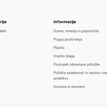
etje
Informacije
atki
Ocene, mnenja in priporočila
Pogoji poslovanja
Plačilo
Vračilo blaga
Postopek obravnave pritožbe
Politika zasebnosti in varstvo os
podatkov
Dostava in prevzem