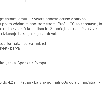
igmentnimi črnili HP Vivera prinaša odtise z barvno
 s prvim vdelanim spektrometrom. Profili ICC so enostavni; in
e odtise vsakič, ko natisnete. Zanašajte se na HP za žive
o izkušnjo tiskanja, ki jo zahtevate.
ga formata - barva - ink-jet
k-jet - barva
Italijanka, Španka / Evropa
Up do 4,2 min/stran - barvno normalnoUp do 9,8 min/stran -