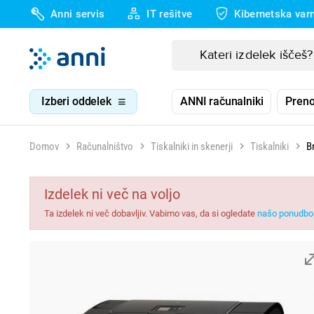
Anni servis
IT rešitve
Kibernetska var
Izberi oddelek
ANNI računalniki
Preno
Domov
Računalništvo
Tiskalniki in skenerji
Tiskalniki
B
Izdelek ni več na voljo
Ta izdelek ni več dobavljiv. Vabimo vas, da si ogledate
našo ponudbo 