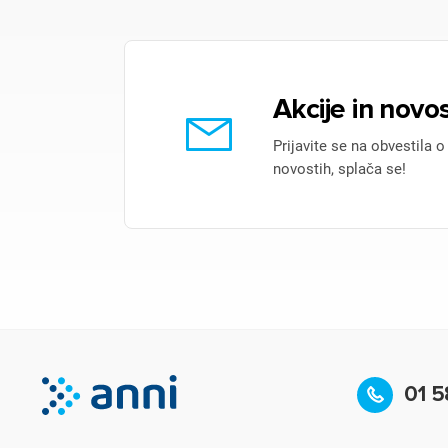
Akcije in novos
Prijavite se na obvestila o
novostih, splača se!
01 5