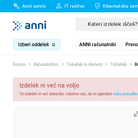
Anni servis
IT rešitve
Kibernetska var
Izberi oddelek
ANNI računalniki
Preno
Domov
Računalništvo
Tiskalniki in skenerji
Tiskalniki
B
Izdelek ni več na voljo
Ta izdelek ni več dobavljiv. Vabimo vas, da si ogledate
našo ponudbo 