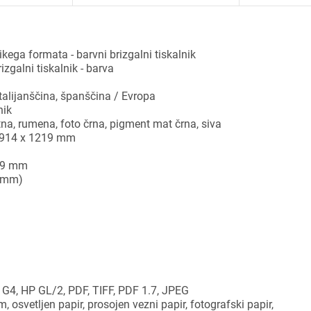
ikega formata - barvni brizgalni tiskalnik
izgalni tiskalnik - barva
talijanščina, španščina / Evropa
nik
atna, rumena, foto črna, pigment mat črna, siva
), 914 x 1219 mm
219 mm
1 mm)
 G4, HP GL/2, PDF, TIFF, PDF 1.7, JPEG
ijava
lm, osvetljen papir, prosojen vezni papir, fotografski papir,