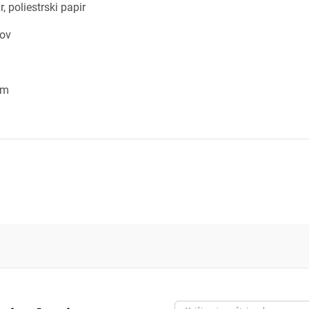
r, poliestrski papir
dodajanje na seznam želja morate biti prijavljeni.
kov
Prijava
rekliči
cm