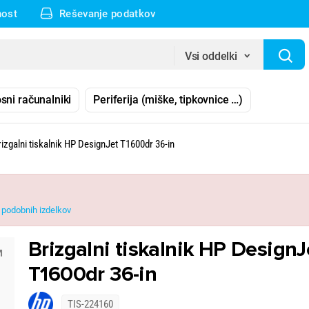
nost
Reševanje podatkov
Vsi oddelki
sni računalniki
Periferija (miške, tipkovnice …)
rizgalni tiskalnik HP DesignJet T1600dr 36-in
podobnih izdelkov
Brizgalni tiskalnik HP DesignJ
T1600dr 36-in
TIS-224160