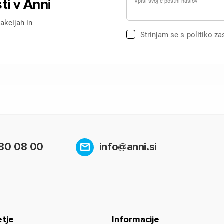
ti v Anni
Vpiši svoj e-poštni naslov
 akcijah in
Strinjam se s
politiko z
80 08 00
info@anni.si
etje
Informacije