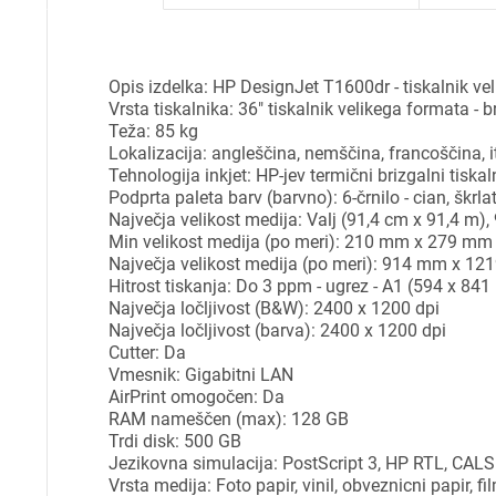
Opis izdelka: HP DesignJet T1600dr - tiskalnik vel
Vrsta tiskalnika: 36" tiskalnik velikega formata - br
Teža: 85 kg
Lokalizacija: angleščina, nemščina, francoščina, i
Tehnologija inkjet: HP-jev termični brizgalni tiskal
Podprta paleta barv (barvno): 6-črnilo - cian, škrl
Največja velikost medija: Valj (91,4 cm x 91,4 m
Min velikost medija (po meri): 210 mm x 279 mm
Največja velikost medija (po meri): 914 mm x 1
Hitrost tiskanja: Do 3 ppm - ugrez - A1 (594 x 84
Največja ločljivost (B&W): 2400 x 1200 dpi
Največja ločljivost (barva): 2400 x 1200 dpi
Cutter: Da
Vmesnik: Gigabitni LAN
AirPrint omogočen: Da
RAM nameščen (max): 128 GB
Trdi disk: 500 GB
Jezikovna simulacija: PostScript 3, HP RTL, CALS
Pr
Vrsta medija: Foto papir, vinil, obveznicni papir, fi