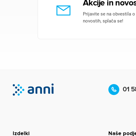
Akcije in novos
Prijavite se na obvestila o
novostih, splača se!
01 5
Izdelki
Naše podj