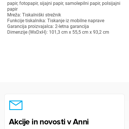
papir, fotopapir, sijajni papir, samolepilni papir, polsijajni
papir
Mreža: Tiskalniški strežnik
Funkcije tiskalnika: Tiskanje iz mobilne naprave
Garancija proizvajalca: 2-letna garancija
×
Prijava
Dimenzije (WxDxH): 101,3 cm x 55,5 cm x 93,2 cm
Za dodajanje na seznam želja morate biti prijavljeni.
Prijava
Prekliči
Akcije in novosti v Anni