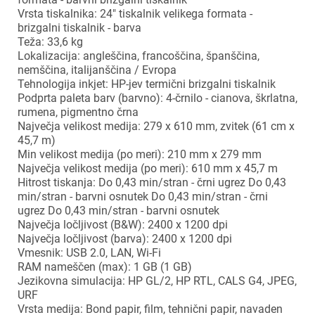
Vrsta tiskalnika: 24" tiskalnik velikega formata -
brizgalni tiskalnik - barva
Teža: 33,6 kg
Lokalizacija: angleščina, francoščina, španščina,
nemščina, italijanščina / Evropa
Tehnologija inkjet: HP-jev termični brizgalni tiskalnik
Podprta paleta barv (barvno): 4-črnilo - cianova, škrlatna,
rumena, pigmentno črna
Največja velikost medija: 279 x 610 mm, zvitek (61 cm x
45,7 m)
Min velikost medija (po meri): 210 mm x 279 mm
Največja velikost medija (po meri): 610 mm x 45,7 m
Hitrost tiskanja: Do 0,43 min/stran - črni ugrez Do 0,43
min/stran - barvni osnutek Do 0,43 min/stran - črni
ugrez Do 0,43 min/stran - barvni osnutek
Največja ločljivost (B&W): 2400 x 1200 dpi
Največja ločljivost (barva): 2400 x 1200 dpi
Vmesnik: USB 2.0, LAN, Wi-Fi
RAM nameščen (max): 1 GB (1 GB)
Jezikovna simulacija: HP GL/2, HP RTL, CALS G4, JPEG,
URF
Vrsta medija: Bond papir, film, tehnični papir, navaden