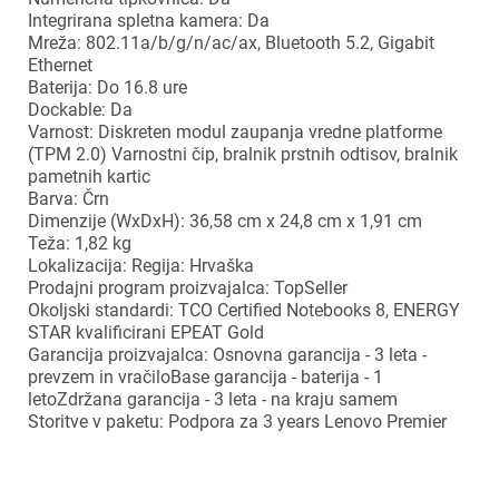
Integrirana spletna kamera: Da
Mreža: 802.11a/b/g/n/ac/ax, Bluetooth 5.2, Gigabit
Ethernet
Baterija: Do 16.8 ure
Dockable: Da
Varnost: Diskreten modul zaupanja vredne platforme
(TPM 2.0) Varnostni čip, bralnik prstnih odtisov, bralnik
pametnih kartic
Barva: Črn
Dimenzije (WxDxH): 36,58 cm x 24,8 cm x 1,91 cm
Teža: 1,82 kg
×
Lokalizacija: Regija: Hrvaška
Prijava
Prodajni program proizvajalca: TopSeller
Okoljski standardi: TCO Certified Notebooks 8, ENERGY
Za dodajanje na seznam želja morate biti prijavljeni.
STAR kvalificirani EPEAT Gold
Garancija proizvajalca: Osnovna garancija - 3 leta -
prevzem in vračiloBase garancija - baterija - 1
letoZdržana garancija - 3 leta - na kraju samem
Storitve v paketu: Podpora za 3 years Lenovo Premier
Prijava
Prekliči