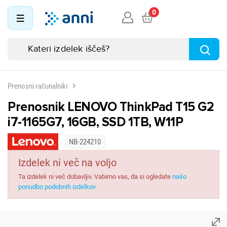
0
Prenosni računalniki
Prenosnik LENOVO ThinkPad T15 G2
i7-1165G7, 16GB, SSD 1TB, W11P
NB-224210
Izdelek ni več na voljo
Ta izdelek ni več dobavljiv. Vabimo vas, da si ogledate
našo
ponudbo podobnih izdelkov