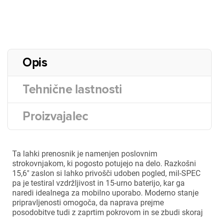
Opis
Tehnične lastnosti
Proizvajalec
Ta lahki prenosnik je namenjen poslovnim
strokovnjakom, ki pogosto potujejo na delo. Razkošni
15,6" zaslon si lahko privošči udoben pogled, mil-SPEC
pa je testiral vzdržljivost in 15-urno baterijo, kar ga
naredi idealnega za mobilno uporabo. Moderno stanje
pripravljenosti omogoča, da naprava prejme
posodobitve tudi z zaprtim pokrovom in se zbudi skoraj