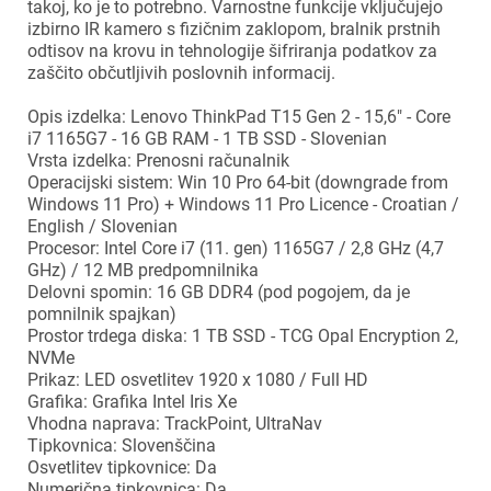
takoj, ko je to potrebno. Varnostne funkcije vključujejo
izbirno IR kamero s fizičnim zaklopom, bralnik prstnih
odtisov na krovu in tehnologije šifriranja podatkov za
zaščito občutljivih poslovnih informacij.
Opis izdelka: Lenovo ThinkPad T15 Gen 2 - 15,6" - Core
i7 1165G7 - 16 GB RAM - 1 TB SSD - Slovenian
Vrsta izdelka: Prenosni računalnik
Operacijski sistem: Win 10 Pro 64-bit (downgrade from
Windows 11 Pro) + Windows 11 Pro Licence - Croatian /
English / Slovenian
Procesor: Intel Core i7 (11. gen) 1165G7 / 2,8 GHz (4,7
GHz) / 12 MB predpomnilnika
Delovni spomin: 16 GB DDR4 (pod pogojem, da je
pomnilnik spajkan)
Prostor trdega diska: 1 TB SSD - TCG Opal Encryption 2,
NVMe
Prikaz: LED osvetlitev 1920 x 1080 / Full HD
Grafika: Grafika Intel Iris Xe
Vhodna naprava: TrackPoint, UltraNav
Tipkovnica: Slovenščina
Osvetlitev tipkovnice: Da
Numerična tipkovnica: Da