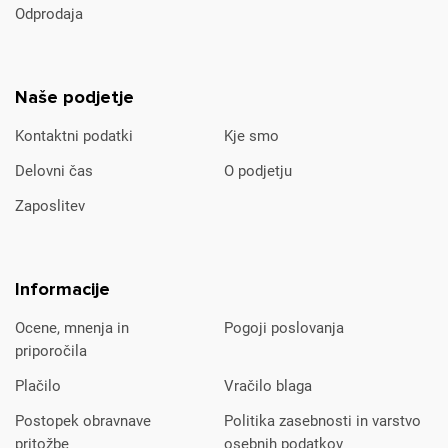
Odprodaja
Naše podjetje
Kontaktni podatki
Kje smo
Delovni čas
O podjetju
Zaposlitev
Informacije
Ocene, mnenja in
Pogoji poslovanja
priporočila
Plačilo
Vračilo blaga
Postopek obravnave
Politika zasebnosti in varstvo
pritožbe
osebnih podatkov