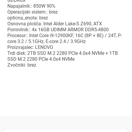
GDDR6X
Napajalnik:: 850W 90%
Operacijski sistem:: brez
opticna_enota: brez
Prijava
Prekliči
Osnovna plošča: Intel Alder Lake-S Z690, ATX
Pomnilnik:: 4x 16GB UDIMM ARMOR DDR5-4800
Procesor:: Intel Core i9-12900KF, 16C (8P + 8E) / 24T, P-
core 3.2 / 5.1GHz, E-core 2.4 / 3.9GHz
Proizvajalec: LENOVO
Trdi disk: 2TB SSD M.2 2280 PCIe 4.0x4 NVMe + 1TB
SSD M.2 2280 PCIe 4.0x4 NVMe
Zvočniki: brez