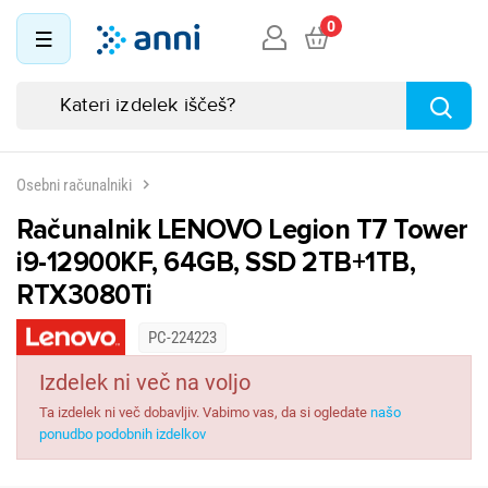
0
Osebni računalniki
Računalnik LENOVO Legion T7 Tower
i9-12900KF, 64GB, SSD 2TB+1TB,
RTX3080Ti
PC-224223
Izdelek ni več na voljo
Ta izdelek ni več dobavljiv. Vabimo vas, da si ogledate
našo
ponudbo podobnih izdelkov