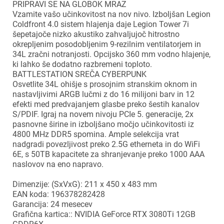
PRIPRAVI SE NA GLOBOK MRAZ
Vzamite vašo učinkovitost na nov nivo. Izboljšan Legion
Coldfront 4.0 sistem hlajenja daje Legion Tower 7i
šepetajoče nizko akustiko zahvaljujoč hitrostno
okrepljenim posodobljenim 9-rezilnim ventilatorjem in
34L zračni notranjosti. Opcijsko 360 mm vodno hlajenje,
ki lahko še dodatno razbremeni toploto.
BATTLESTATION SREČA CYBERPUNK
Osvetlite 34L ohišje s prosojnim stranskim oknom in
nastavljivimi ARGB lučmi z do 16 milijoni barv in 12
efekti med predvajanjem glasbe preko šestih kanalov
S/PDIF. Igraj na novem nivoju PCIe 5. generacije, 2x
pasnovne širine in izboljšano močjo učinkovitosti iz
4800 MHz DDR5 spomina. Ample selekcija vrat
nadgradi povezljivost preko 2.5G etherneta in do WiFi
6E, s 50TB kapacitete za shranjevanje preko 1000 AAA
naslovov na eno napravo.
Dimenzije: (SxVxG): 211 x 450 x 483 mm
×
Prijava
EAN koda: 196378282428
Garancija: 24 mesecev
Grafična kartica:: NVIDIA GeForce RTX 3080Ti 12GB
Za dodajanje na seznam želja morate biti prijavljeni.