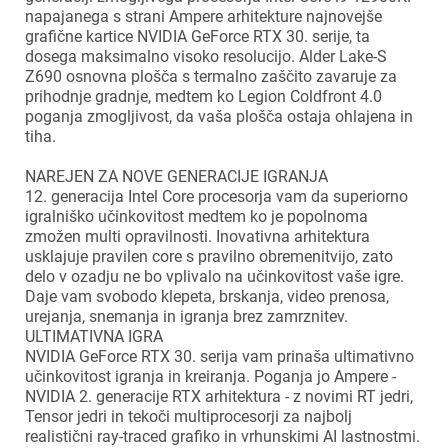
napajanega s strani Ampere arhitekture najnovejše
grafične kartice NVIDIA GeForce RTX 30. serije, ta
dosega maksimalno visoko resolucijo. Alder Lake-S
Z690 osnovna plošča s termalno zaščito zavaruje za
prihodnje gradnje, medtem ko Legion Coldfront 4.0
poganja zmogljivost, da vaša plošča ostaja ohlajena in
tiha.
NAREJEN ZA NOVE GENERACIJE IGRANJA
12. generacija Intel Core procesorja vam da superiorno
igralniško učinkovitost medtem ko je popolnoma
zmožen multi opravilnosti. Inovativna arhitektura
usklajuje pravilen core s pravilno obremenitvijo, zato
delo v ozadju ne bo vplivalo na učinkovitost vaše igre.
Daje vam svobodo klepeta, brskanja, video prenosa,
urejanja, snemanja in igranja brez zamrznitev.
ULTIMATIVNA IGRA
NVIDIA GeForce RTX 30. serija vam prinaša ultimativno
učinkovitost igranja in kreiranja. Poganja jo Ampere -
NVIDIA 2. generacije RTX arhitektura - z novimi RT jedri,
Tensor jedri in tekoči multiprocesorji za najbolj
realistični ray-traced grafiko in vrhunskimi AI lastnostmi.