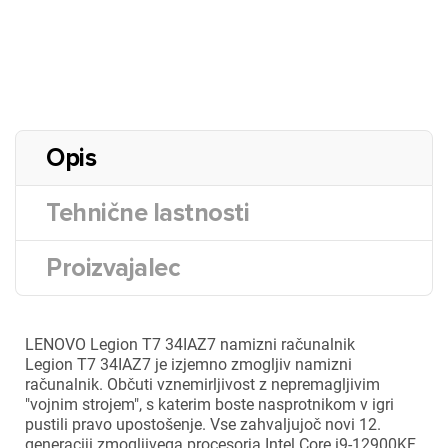
Opis
Tehnične lastnosti
Proizvajalec
LENOVO Legion T7 34IAZ7 namizni računalnik
Legion T7 34IAZ7 je izjemno zmogljiv namizni
računalnik. Občuti vznemirljivost z nepremagljivim
"vojnim strojem", s katerim boste nasprotnikom v igri
pustili pravo upostošenje. Vse zahvaljujoč novi 12.
generaciji zmogljivega procesorja Intel Core i9-12900KF