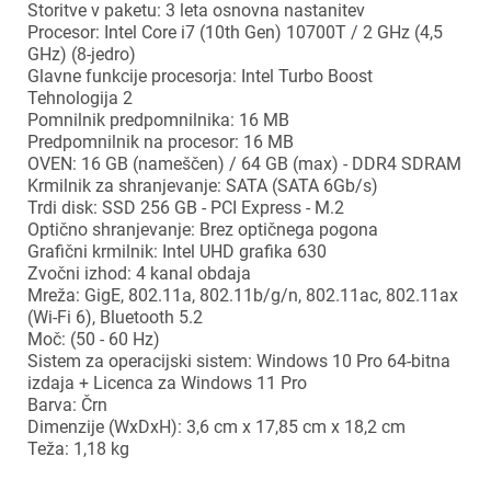
Storitve v paketu: 3 leta osnovna nastanitev
Procesor: Intel Core i7 (10th Gen) 10700T / 2 GHz (4,5
GHz) (8-jedro)
Glavne funkcije procesorja: Intel Turbo Boost
Tehnologija 2
Pomnilnik predpomnilnika: 16 MB
Predpomnilnik na procesor: 16 MB
OVEN: 16 GB (nameščen) / 64 GB (max) - DDR4 SDRAM
Krmilnik za shranjevanje: SATA (SATA 6Gb/s)
Trdi disk: SSD 256 GB - PCI Express - M.2
Optično shranjevanje: Brez optičnega pogona
Grafični krmilnik: Intel UHD grafika 630
Zvočni izhod: 4 kanal obdaja
Mreža: GigE, 802.11a, 802.11b/g/n, 802.11ac, 802.11ax
(Wi-Fi 6), Bluetooth 5.2
Moč: (50 - 60 Hz)
Sistem za operacijski sistem: Windows 10 Pro 64-bitna
izdaja + Licenca za Windows 11 Pro
Barva: Črn
Dimenzije (WxDxH): 3,6 cm x 17,85 cm x 18,2 cm
Teža: 1,18 kg