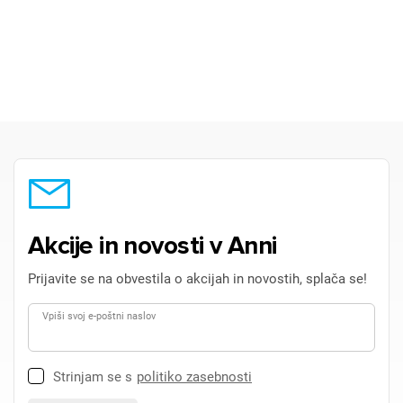
×
Prijava
Za dodajanje na seznam želja morate biti prijavljeni.
Prijava
Prekliči
Akcije in novosti v Anni
Prijavite se na obvestila o akcijah in novostih, splača se!
Vpiši svoj e-poštni naslov
Strinjam se s
politiko zasebnosti