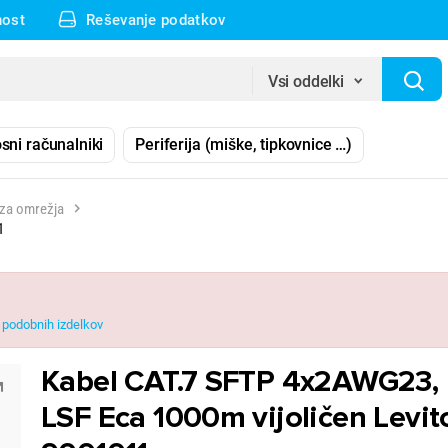
nost
Reševanje podatkov
Vsi oddelki
sni računalniki
Periferija (miške, tipkovnice …)
i za omrežja
1
podobnih izdelkov
Kabel CAT.7 SFTP 4x2AWG23,
LSF Eca 1000m vijoličen Levit