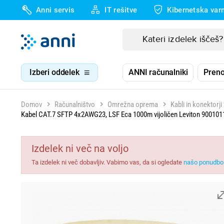
Anni servis
IT rešitve
Kibernetska var
Izberi oddelek
ANNI računalniki
Preno
Domov
Računalništvo
Omrežna oprema
Kabli in konektorj
Kabel CAT.7 SFTP 4x2AWG23, LSF Eca 1000m vijoličen Leviton 900101
Izdelek ni več na voljo
Ta izdelek ni več dobavljiv. Vabimo vas, da si ogledate
našo ponudbo 