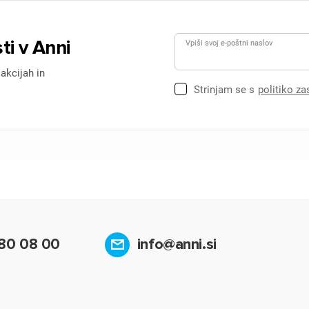
ti v Anni
Vpiši svoj e-poštni naslov
 akcijah in
Strinjam se s
politiko z
80 08 00
info@anni.si