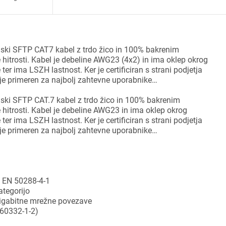
cijski SFTP CAT7 kabel z trdo žico in 100% bakrenim
itrosti. Kabel je debeline AWG23 (4x2) in ima oklep okrog
r ima LSZH lastnost. Ker je certificiran s strani podjetja
 je primeren za najbolj zahtevne uporabnike…
ijski SFTP CAT.7 kabel z trdo žico in 100% bakrenim
itrosti. Kabel je debeline AWG23 in ima oklep okrog
r ima LSZH lastnost. Ker je certificiran s strani podjetja
 je primeren za najbolj zahtevne uporabnike…
n EN 50288-4-1
ategorijo
igabitne mrežne povezave
 60332-1-2)