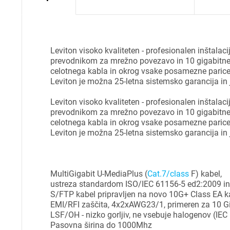
Leviton visoko kvaliteten - profesionalen inštala
prevodnikom za mrežno povezavo in 10 gigabitne h
celotnega kabla in okrog vsake posamezne parice te
Leviton je možna 25-letna sistemsko garancija in
Leviton visoko kvaliteten - profesionalen inštalac
prevodnikom za mrežno povezavo in 10 gigabitne h
celotnega kabla in okrog vsake posamezne parice te
Leviton je možna 25-letna sistemsko garancija in
MultiGigabit U-MediaPlus (
Cat.7/class
F) kabel,
ustreza standardom ISO/IEC 61156-5 ed2:2009 i
S/FTP kabel pripravljen na novo 10G+ Class EA k
EMI/RFI zaščita, 4x2xAWG23/1, primeren za 10 G
LSF/OH - nizko gorljiv, ne vsebuje halogenov (IEC
Pasovna širina do 1000Mhz