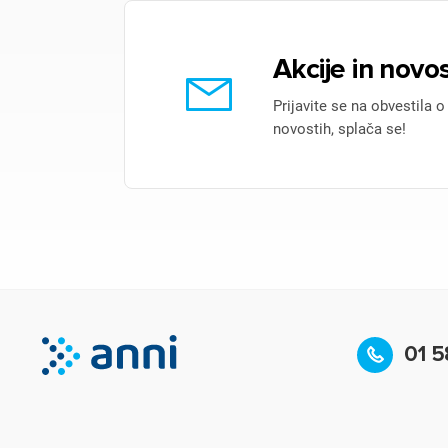
Akcije in novos
Prijavite se na obvestila o
novostih, splača se!
01 5