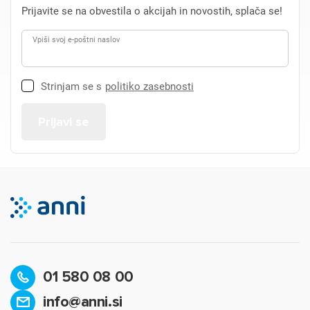
Prijavite se na obvestila o akcijah in novostih, splača se!
Vpiši svoj e-poštni naslov
Strinjam se s
politiko zasebnosti
×
Prijava
Za dodajanje na seznam želja morate biti prijavljeni.
01 580 08 00
info@anni.si