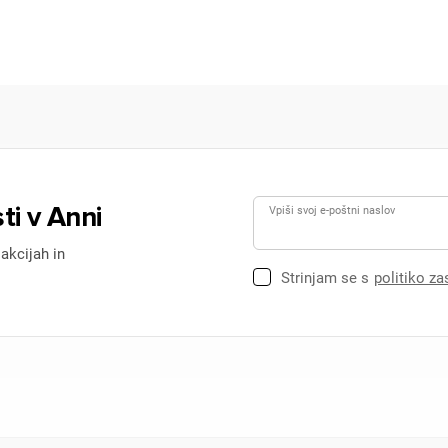
ti v Anni
Vpiši svoj e-poštni naslov
 akcijah in
Strinjam se s
politiko z