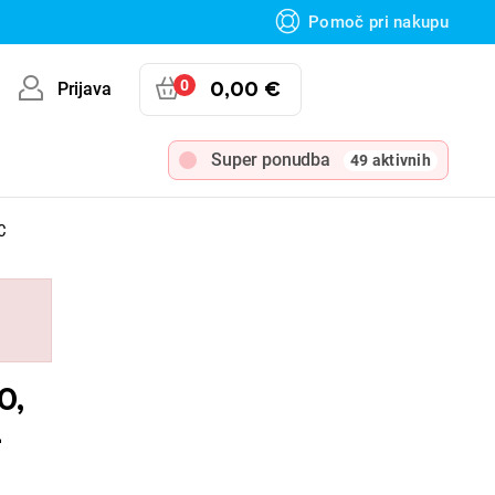
Pomoč pri nakupu
0
0,00 €
Prijava
Super ponudba
49 aktivnih
C
0,
-