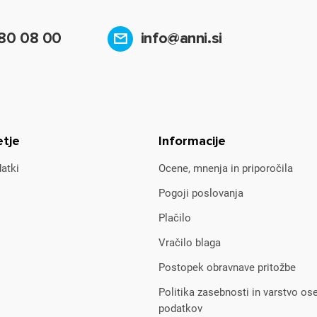
80 08 00
info@anni.si
etje
Informacije
atki
Ocene, mnenja in priporočila
Pogoji poslovanja
Plačilo
Vračilo blaga
Postopek obravnave pritožbe
Politika zasebnosti in varstvo os
podatkov