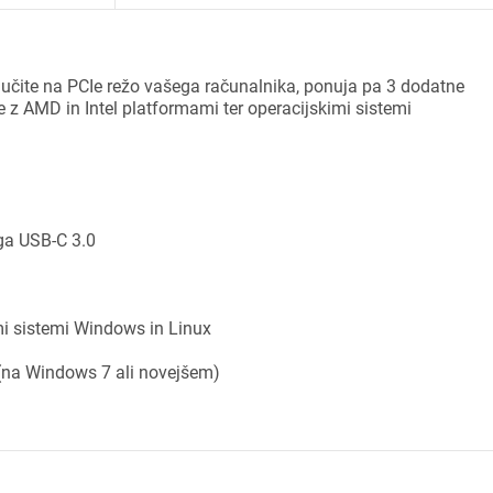
ključite na PCIe režo vašega računalnika, ponuja pa 3 dodatne
e z AMD in Intel platformami ter operacijskimi sistemi
ega USB-C 3.0
mi sistemi Windows in Linux
ijava
(na Windows 7 ali novejšem)
dodajanje na seznam želja morate biti prijavljeni.
Prijava
rekliči