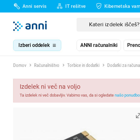
Anni servis
IT rešitve
Kibernetska var
Izberi oddelek
ANNI računalniki
Preno
Domov
Računalništvo
Torbice in dodatki
Dodatki za računa
Izdelek ni več na voljo
Ta izdelek ni več dobavljiv. Vabimo vas, da si ogledate
našo ponudbo 