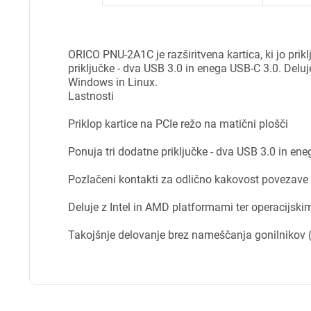
ORICO PNU-2A1C je razširitvena kartica, ki jo pri
priključke - dva USB 3.0 in enega USB-C 3.0. Deluj
Windows in Linux.
Lastnosti
Priklop kartice na PCIe režo na matični plošči
Ponuja tri dodatne priključke - dva USB 3.0 in en
Pozlačeni kontakti za odlično kakovost povezave
Deluje z Intel in AMD platformami ter operacijski
Pr
Takojšnje delovanje brez nameščanja gonilnikov 
Za 
P