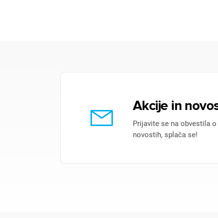
Akcije in novos
Prijavite se na obvestila o
novostih, splača se!